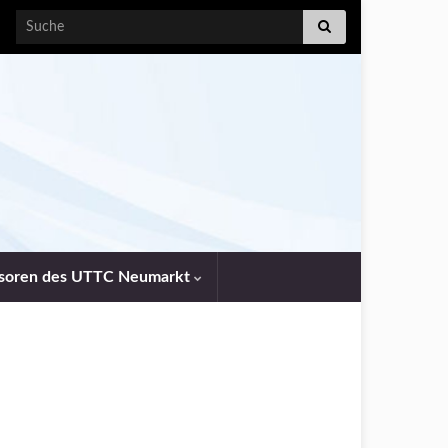
Search for:
soren des UTTC Neumarkt