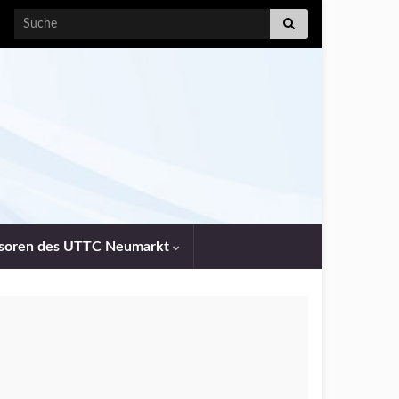
Search for:
soren des UTTC Neumarkt